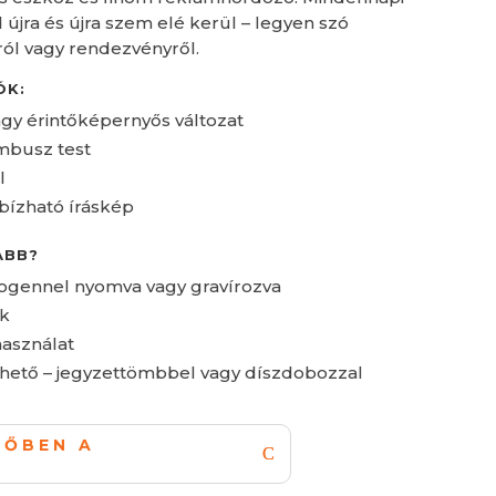
újra és újra szem elé kerül – legyen szó
ról vagy rendezvényről.
ÓK:
vagy érintőképernyős változat
mbusz test
l
bízható íráskép
ABB?
logennel nyomva vagy gravírozva
ók
asználat
rhető – jegyzettömbbel vagy díszdobozzal
LŐBEN A