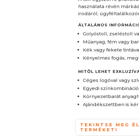
használata révén márkád 
irodáról, ügyféltalálkozó
ÁLTALÁNOS INFORMÁCI
Golyóstoll, zseléstoll 
Műanyag, fém vagy ba
Kék vagy fekete tintáva
Kényelmes fogás, meg
MITŐL LEHET EXKLUZÍV
Céges logóval vagy sz
Egyedi színkombináci
Környezetbarát anyagh
Ajándékszettben is ké
TEKINTSE MEG É
TERMÉKET!