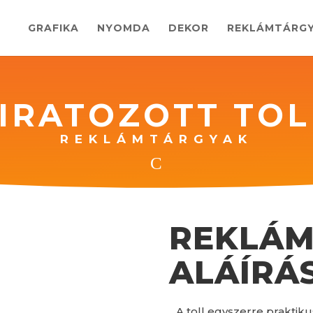
GRAFIKA
NYOMDA
DEKOR
REKLÁMTÁRG
IRATOZOTT TO
REKLÁMTÁRGYAK
C
REKLÁM
ALÁÍRÁ
A toll egyszerre prakti