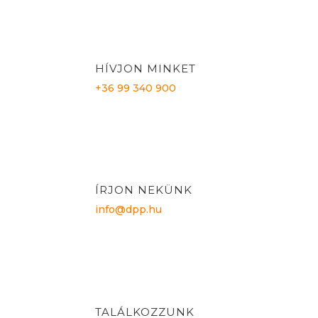
HÍVJON MINKET
+36 99 340 900
ÍRJON NEKÜNK
info@dpp.hu
TALÁLKOZZUNK