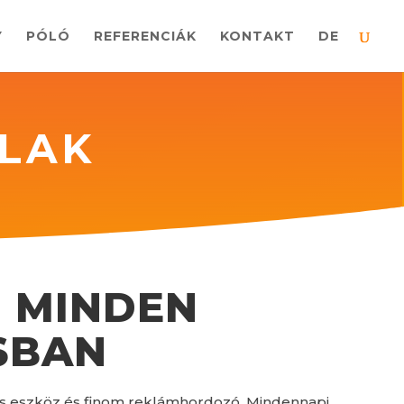
Y
PÓLÓ
REFERENCIÁK
KONTAKT
DE
LLAK
 MINDEN
SBAN
kus eszköz és finom reklámhordozó. Mindennapi